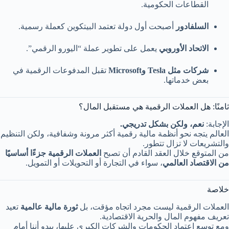
القطاعات الحكومية.
السلفادور
أصبحت أول دولة تعتمد البيتكوين كعملة رسمية.
الاتحاد الأوروبي
يعمل على تطوير عملة “اليورو الرقمي”.
شركات مثل Tesla وMicrosoft
تقبل المدفوعات الرقمية في
بعض خدماتها.
ثامنًا: هل العملات الرقمية هي مستقبل المال؟
الإجابة:
نعم، ولكن بشكل تدريجي.
العالم يتجه نحو أنظمة مالية رقمية أكثر مرونة وشفافية، ولكن التنظيم
والتشريعات لا تزال تتطور.
من المتوقع خلال العقد القادم أن تصبح
العملات الرقمية جزءًا أساسيًا
من الاقتصاد العالمي
، سواء في التجارة أو التحويلات أو التمويل.
خلاصة
العملات الرقمية ليست مجرد اتجاه مؤقت، بل
ثورة مالية عالمية
تعيد
تعريف مفهوم المال والحرية الاقتصادية.
ومع توسع اعتماد الحكومات والشركات الكبرى عليها، يبدو أننا أمام