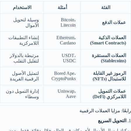
الفئة
أمثلة
الاستخدام
Bitcoin،
وسيلة لتحويل
عملات الدفع
Litecoin
الأموال
العملات الذكية
Ethereum،
إنشاء التطبيقات
Cardano
(Smart Contracts)
اللامركزية
العملات المستقرة
USDT،
مرتبطة بالدولار
USDC
(Stablecoins)
لتقليل التقلب
الرموز غير القابلة
Bored Ape،
لتمثيل الأصول
CryptoPunks
للاستبدال (NFTs)
الرقمية الفريدة
عملات التمويل
Uniswap،
إدارة التمويل دون
Aave
اللامركزي (DeFi)
وسطاء
رابعًا: مزايا العملات الرقمية
1.
التحويل السريع
يمكنك إرسال الأموال لأي مكان في العالم خلال دقائق فقط، بدون